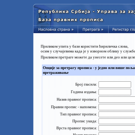
Приликом упита у бази користити ћириличка слова,
осим у случајевима када је у изворном облику у служ
Приликом претраге можете да унесете или део или цел
Опције за претрагу прописа - у једно или више поља
претраживање
Број гласила:
Година издања:
Назив правног прописа:
Правни пропис - напомена:
Тип правног прописа:
Пропис укида:
Врста правног прописа:
Назив гласила: