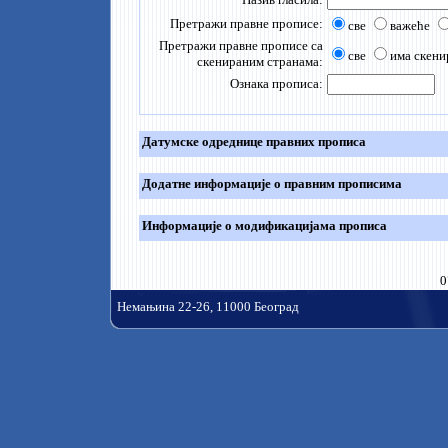
Претражи правне прописе:
све
важеће
Претражи правне прописе са
све
има скени
скенираним странама:
Ознака прописа:
Датумске одреднице правних прописа
Додатне информације о правним прописима
Информације о модификацијама прописа
0
Немањина 22-26, 11000 Београд