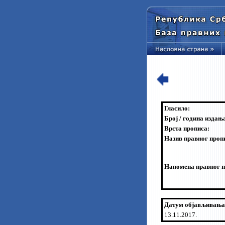
Гласило:
Број / година издањ
Врста прописа:
Назив правног проп
Напомена правног п
Датум објављивања
13.11.2017.