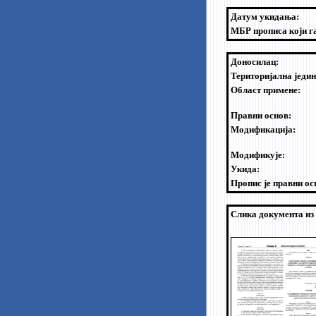
Датум укидања:
МБР прописа који г
Доносилац:
Територијална једин
Област примене:
Правни основ:
Модификација:
Модификује:
Укида:
Пропис је правни ос
Слика документа из