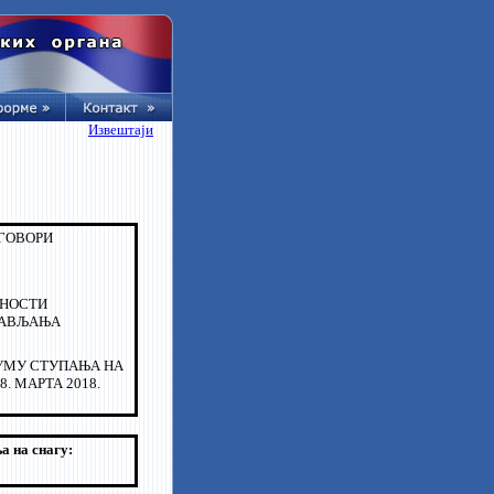
Извештаји
УГОВОРИ
РНОСТИ
РАВЉАЊА
ТУМУ СТУПАЊА НА
. МАРТА 2018.
а на снагу: