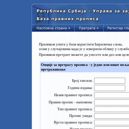
Приликом упита у бази користити ћириличка слова,
осим у случајевима када је у изворном облику у служ
Приликом претраге можете да унесете или део или цел
Опције за претрагу прописа - у једно или више поља
претраживање
Број гласила:
Година издања:
Назив правног прописа:
Правни пропис - напомена:
Тип правног прописа:
Пропис укида:
Врста правног прописа:
Назив гласила: