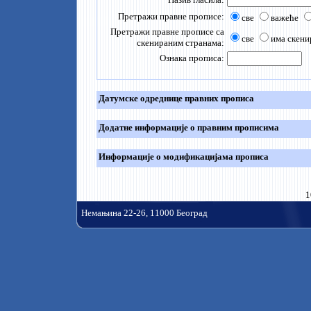
Претражи правне прописе:
све
важеће
Претражи правне прописе са
све
има скени
скенираним странама:
Ознака прописа:
Датумске одреднице правних прописа
Додатне информације о правним прописима
Информације о модификацијама прописа
1
Немањина 22-26, 11000 Београд