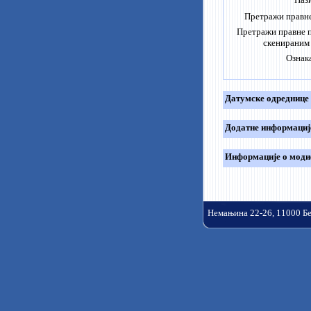
Претражи правне
Претражи правне 
скенираним
Ознак
Датумске одреднице
Додатне информациј
Информације о моди
Немањина 22-26, 11000 Б