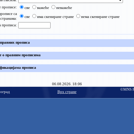
 прописе:
све
важеће
неважеће
прописе са
све
има скениране стране
нема скениране стране
 странама:
а прописа:
 правних прописа
е о правним прописима
фикацијама прописа
06.08.2026. 18:06
©MNS Pu
еоград
Врх стране