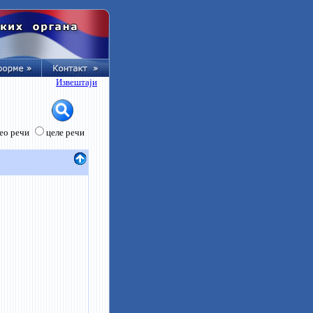
Извештаји
ео речи
целе речи