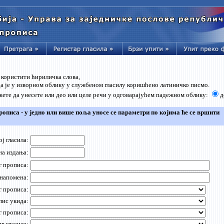
 користити ћириличка слова,
да је у изворном облику у службеном гласилу коришћено латиничко писмо.
ете да унесете или део или целе речи у одговарајућем падежном облику:
д
рописа - у једно или више поља уносе се параметри по којима ће се вршити
ој гласила:
на издања:
г прописа:
 напомена:
г прописа:
ис укида:
г прописа:
в гласила: