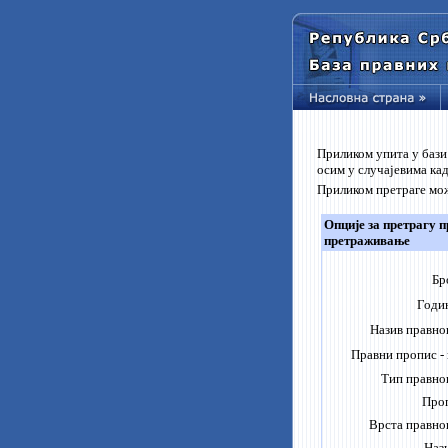
Приликом упита у бази
осим у случајевима ка
Приликом претраге мож
Опције за претрагу п
претраживање
Бр
Годи
Назив правно
Правни пропис -
Тип правно
Проп
Врста правно
Нази