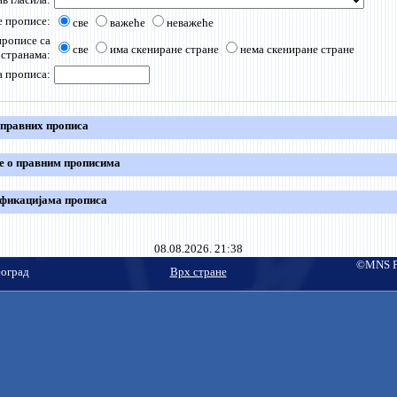
 прописе:
све
важеће
неважеће
прописе са
све
има скениране стране
нема скениране стране
 странама:
а прописа:
 правних прописа
е о правним прописима
фикацијама прописа
08.08.2026. 21:38
©MNS Pu
еоград
Врх стране