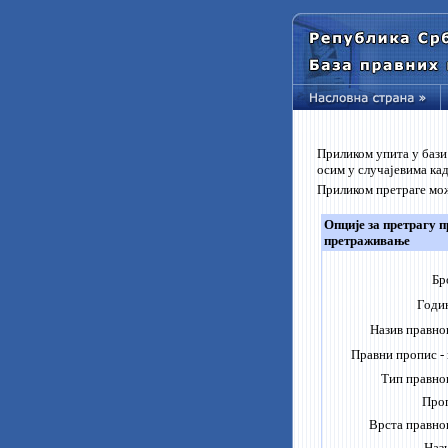
Приликом упита у бази
осим у случајевима ка
Приликом претраге мож
Опције за претрагу п
претраживање
Бр
Годи
Назив правно
Правни пропис -
Тип правно
Проп
Врста правно
Нази