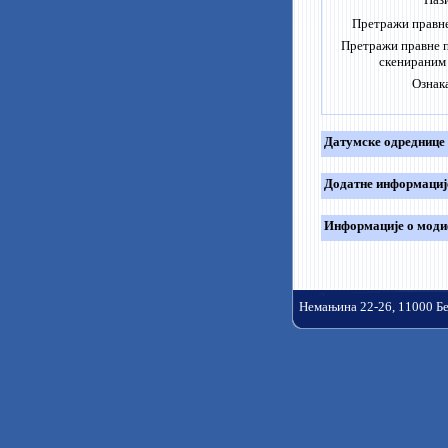
Претражи правне
Претражи правне 
скенираним
Ознак
Датумске одреднице
Додатне информациј
Информације о моди
Немањина 22-26, 11000 Б