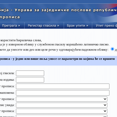
 користити ћириличка слова,
да је у изворном облику у службеном гласилу коришћено латиничко писмо.
ете да унесете или део или целе речи у одговарајућем падежном облику:
д
рописа - у једно или више поља уносе се параметри по којима ће се вршити
ој гласила:
на издања:
г прописа:
 напомена:
г прописа:
ис укида:
г прописа:
в гласила: