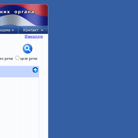
Извештаји
ео речи
целе речи